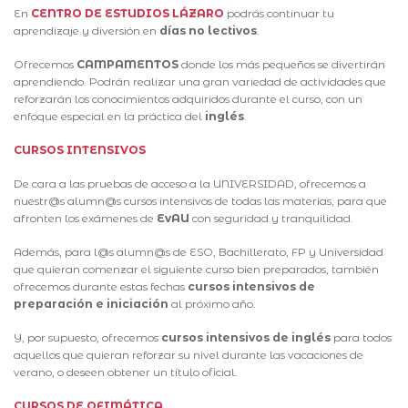
En
CENTRO DE ESTUDIOS LÁZARO
podrás continuar tu
aprendizaje y diversión en
días no lectivos
.
Ofrecemos
CAMPAMENTOS
donde los más pequeños se divertirán
aprendiendo. Podrán realizar una gran variedad de actividades que
reforzarán los conocimientos adquiridos durante el curso, con un
enfoque especial en la práctica del
inglés
.
CURSOS INTENSIVOS
De cara a las pruebas de acceso a la UNIVERSIDAD, ofrecemos a
nuestr@s alumn@s cursos intensivos de todas las materias, para que
afronten los exámenes de
EvAU
con seguridad y tranquilidad.
Además, para l@s alumn@s de ESO, Bachillerato, FP y Universidad
que quieran comenzar el siguiente curso bien preparados, también
ofrecemos durante estas fechas
cursos intensivos de
preparación e iniciación
al próximo año.
Y, por supuesto, ofrecemos
cursos intensivos de inglés
para todos
aquellos que quieran reforzar su nivel durante las vacaciones de
verano, o deseen obtener un título oficial.
CURSOS DE OFIMÁTICA