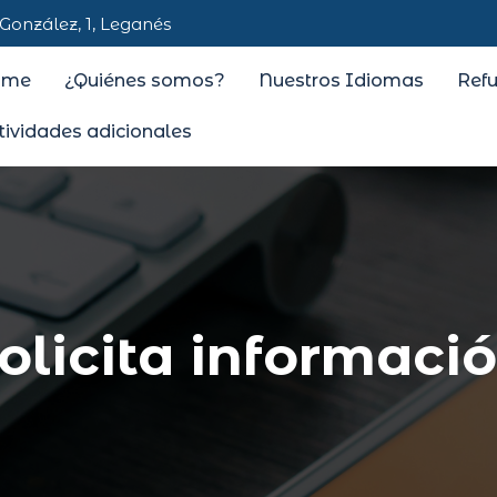
González, 1, Leganés
ome
¿Quiénes somos?
Nuestros Idiomas
Ref
tividades adicionales
olicita informaci